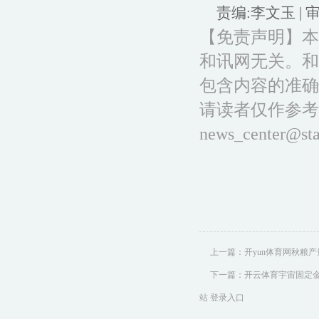
责编:李文玉 | 
【免责声明】本
和讯网无关。和
包含内容的准确
请读者仅作参考
news_center@sta
上一篇：
开yun体育网秋粮产量
下一篇：
开云体育宇宙固定金钱
站 登录入口