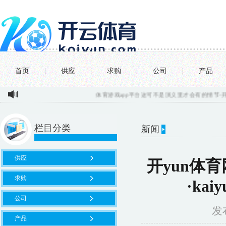
首页
|
供应
|
求购
|
公司
|
产品
体育游戏app平台这可不是演义里才会有的情节-开云·kaiy
栏目分类
新闻
你的位置：
开云·kaiyun体育(
供应
官方网站 登录入口
开yun体
求购
·ka
公司
发布
产品