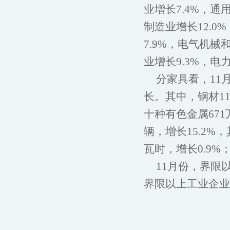
业增长7.4%，通
制造业增长12.
7.9%，电气机
业增长9.3%，电
分家具看，11
长。其中，钢材118
十种有色金属671万
辆，增长15.2%，
瓦时，增长0.9%
11月份，界限
界限以上工业企业达