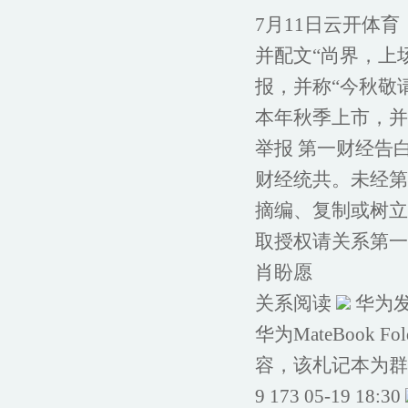
育(中国)官方网站 登录入口
7月11日云开体
并配文“尚界，上
报，并称“今秋敬
本年秋季上市，并
举报 第一财经告
财经统共。未经第
摘编、复制或树立
取授权请关系第一财经
肖盼愿
关系阅读
华为发
华为MateBoo
容，该札记本为群
9 173 05-19 18:30