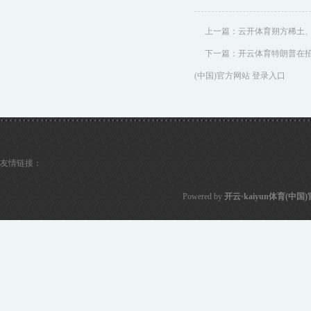
上一篇：
云开体育朔方稀土、包
下一篇：
开云体育特朗普在招
(中国)官方网站 登录入口
友情链接：
Powered by
开云·kaiyun体育(中