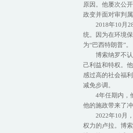
原因。他屡次公开
政变并面对审判属
2018年10月
统。因为在环境保
为“巴西特朗普”。
博索纳罗不认可
己利益和特权。他
感过高的社会福利
减免步调。
4年任期内，他
他的施政带来了冲
2022年10月
权力的卢拉。博索